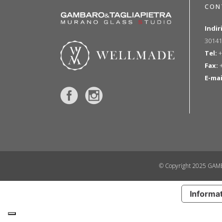
CON
Indir
30141
Tel:
+
Fax:
+
E-mai
© Copyright 2025 GAMB
Informat