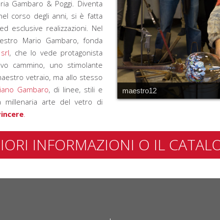
ria Gambaro & Poggi. Diventa
l corso degli anni, si è fatta
ed esclusive realizzazioni. Nel
aestro Mario Gambaro, fonda
srl
, che lo vede protagonista
ovo cammino, uno stimolante
aestro vetraio, ma allo stesso
ciano Gambaro
, di linee, stili e
maestro12
a millenaria arte del vetro di
vincere
.
IORI INFORMAZIONI O IL CAT