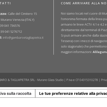
TATTI
COME ARRIVARE ALLA N
Noi siamo locati nel cuore di Mur
izzo:
Calle del Cimitero 15
l’omonima fermata della linea p
 Murano Venezia (ITALY)
arrivano le linee ACTV 4.1 e 4.2 
39 041 736576
direttamente dal terminal di Piaz
39 041 5276712
Si può arrivare anche dalla sta
l:
info@gambaroetagliapietra.it
Tessera) con i mezzi di navigazio
solo stagionale) che permettono u
maggiori informazioni:
Alilagun
ARO & TAGLIAPIETRA SRL - Murano Glass Studio | P.Iva e CF 04315310278 |
Priva
iva sulla raccolta
Le tue preferenze relative alla priva