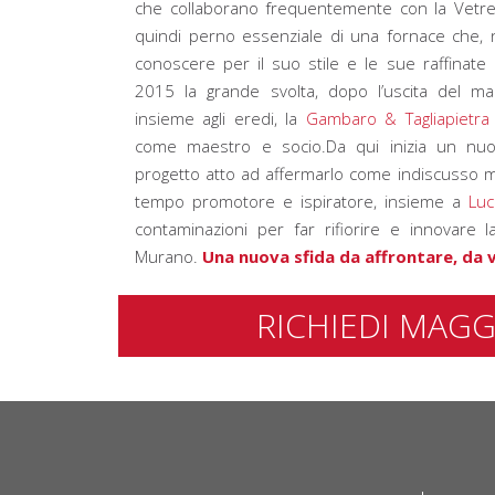
che collaborano frequentemente con la Vetre
quindi perno essenziale di una fornace che, ne
conoscere per il suo stile e le sue raffinate 
2015 la grande svolta, dopo l’uscita del m
insieme agli eredi, la
Gambaro & Tagliapietra 
come maestro e socio.Da qui inizia un nu
progetto atto ad affermarlo come indiscusso m
tempo promotore e ispiratore, insieme a
Lu
contaminazioni per far rifiorire e innovare l
Murano.
Una nuova sfida da affrontare, da 
RICHIEDI MAGG