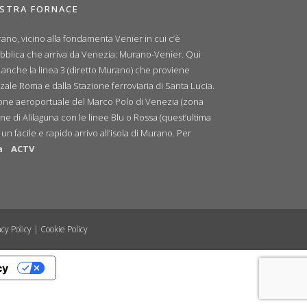
OSTRA FORNACE
ano, vicino alla fondamenta Venier in cui c’è
ubblica che arriva da Venezia: Murano-Venier. Qui
e anche la linea 3 (diretto Murano) che proviene
zale Roma e dalla Stazione ferroviaria di Santa Lucia.
zione aeroportuale del Marco Polo di Venezia (zona
ne di Alilaguna con le linee Blu o Rossa (quest’ultima
n facile e rapido arrivo all’isola di Murano. Per
a
ACTV
cy Policy
|
Cookie Policy
cy