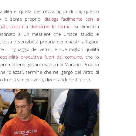
bilità e quella destrezza tipica di chi, questo
lo lo sente proprio:
dialoga facilmente con la
 naturalezza a domarne le forme
. Si dimostra
destinato a un mestiere che unisce studio e
ezza e sensibilità propria dei maestri artigiani.
 il linguaggio del vetro, le sue migliori qualità
flessibilità produttiva fuori dal comune
, che lo
 promettenti giovani maestri di Murano. Proprio
una “piazza”, termine che nel gergo del vetro di
di un team di lavoro, diventandone il fulcro.