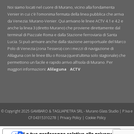
Noi siamo locati nel cuore di Murano, vicino alla fondamenta
Venier in cui c’è l’omonima fermata della linea pubblica che arriva
da Venezia: Murano-Venier. Qui arrivano le linee ACTV 4.1 e 4.2 e
anche la linea 3 (diretto Murano) che proviene direttamente dal
terminal di Piazzale Roma e dalla Stazione ferroviaria di Santa
Lucia. Si può arrivare anche dalla stazione aeroportuale del Marco
Polo di Venezia (zona Tessera) con i mezzi di navigazione di
Alilaguna con le linee Blu o Rossa (quest’ultima solo stagionale) che
permettono un facile e rapido arrivo all’isola di Murano. Per
maggiori informazioni:
Alilaguna
ACTV
© Copyright 2025 GAMBARO & TAGLIAPIETRA SRL - Murano Glass Studio | P.Iva e
CF 04315310278 |
Privacy Policy
|
Cookie Policy