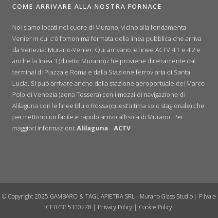
COME ARRIVARE ALLA NOSTRA FORNACE
Noi siamo locati nel cuore di Murano, vicino alla fondamenta
Venier in cui c’è l’omonima fermata della linea pubblica che arriva
da Venezia: Murano-Venier. Qui arrivano le linee ACTV 4.1 e 4.2 e
anche la linea 3 (diretto Murano) che proviene direttamente dal
terminal di Piazzale Roma e dalla Stazione ferroviaria di Santa
Lucia. Si può arrivare anche dalla stazione aeroportuale del Marco
Polo di Venezia (zona Tessera) con i mezzi di navigazione di
Alilaguna con le linee Blu o Rossa (quest’ultima solo stagionale) che
permettono un facile e rapido arrivo all’isola di Murano. Per
maggiori informazioni:
Alilaguna
ACTV
© Copyright 2025 GAMBARO & TAGLIAPIETRA SRL - Murano Glass Studio | P.Iva e
CF 04315310278 |
Privacy Policy
|
Cookie Policy