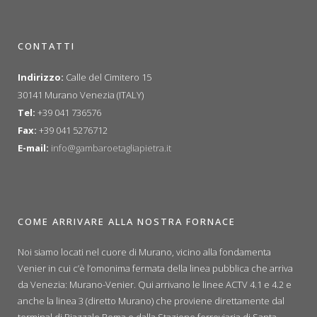
CONTATTI
Indirizzo:
Calle del Cimitero 15
30141 Murano Venezia (ITALY)
Tel:
+39 041 736576
Fax:
+39 041 5276712
E-mail:
info@gambaroetagliapietra.it
COME ARRIVARE ALLA NOSTRA FORNACE
Noi siamo locati nel cuore di Murano, vicino alla fondamenta
Venier in cui c’è l’omonima fermata della linea pubblica che arriva
da Venezia: Murano-Venier. Qui arrivano le linee ACTV 4.1 e 4.2 e
anche la linea 3 (diretto Murano) che proviene direttamente dal
terminal di Piazzale Roma e dalla Stazione ferroviaria di Santa