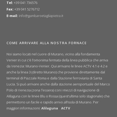
Tel:
+39 041 736576
Fax:
+39 041 5276712
E-mail:
info@gambaroetagliapietra.it
COME ARRIVARE ALLA NOSTRA FORNACE
Noi siamo locati nel cuore di Murano, vicino alla fondamenta
Venier in cui c’è l’omonima fermata della linea pubblica che arriva
da Venezia: Murano-Venier. Qui arrivano le linee ACTV 4.1 e 4.2 e
anche la linea 3 (diretto Murano) che proviene direttamente dal
terminal di Piazzale Roma e dalla Stazione ferroviaria di Santa
Lucia. Si può arrivare anche dalla stazione aeroportuale del Marco
Polo di Venezia (zona Tessera) con i mezzi di navigazione di
Alilaguna con le linee Blu o Rossa (quest’ultima solo stagionale) che
permettono un facile e rapido arrivo all’isola di Murano. Per
maggiori informazioni:
Alilaguna
ACTV