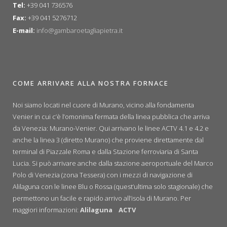
Tel:
+39 041 736576
Fax:
+39 041 5276712
E-mail:
info@gambaroetagliapietra.it
COME ARRIVARE ALLA NOSTRA FORNACE
Noi siamo locati nel cuore di Murano, vicino alla fondamenta
Venier in cui c’è l’omonima fermata della linea pubblica che arriva
da Venezia: Murano-Venier. Qui arrivano le linee ACTV 4.1 e 4.2 e
anche la linea 3 (diretto Murano) che proviene direttamente dal
terminal di Piazzale Roma e dalla Stazione ferroviaria di Santa
Lucia. Si può arrivare anche dalla stazione aeroportuale del Marco
Polo di Venezia (zona Tessera) con i mezzi di navigazione di
Alilaguna con le linee Blu o Rossa (quest’ultima solo stagionale) che
permettono un facile e rapido arrivo all’isola di Murano. Per
maggiori informazioni:
Alilaguna
ACTV