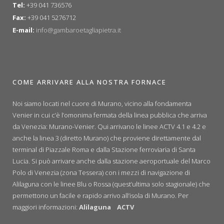
Tel:
+39 041 736576
Fax:
+39 041 5276712
E-mail:
info@gambaroetagliapietra.it
COME ARRIVARE ALLA NOSTRA FORNACE
Noi siamo locati nel cuore di Murano, vicino alla fondamenta
Venier in cui c’è l’omonima fermata della linea pubblica che arriva
da Venezia: Murano-Venier. Qui arrivano le linee ACTV 4.1 e 4.2 e
anche la linea 3 (diretto Murano) che proviene direttamente dal
terminal di Piazzale Roma e dalla Stazione ferroviaria di Santa
Lucia. Si può arrivare anche dalla stazione aeroportuale del Marco
Polo di Venezia (zona Tessera) con i mezzi di navigazione di
Alilaguna con le linee Blu o Rossa (quest’ultima solo stagionale) che
permettono un facile e rapido arrivo all’isola di Murano. Per
maggiori informazioni:
Alilaguna
ACTV