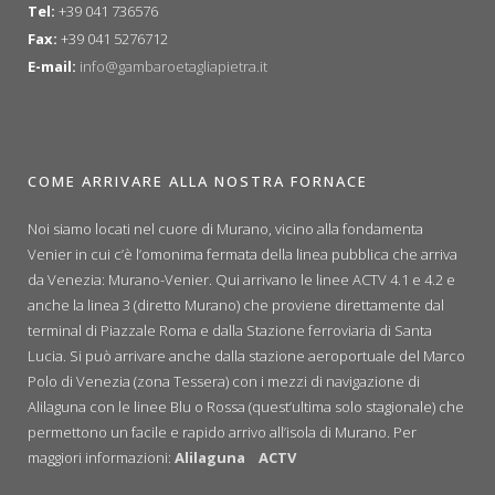
Tel:
+39 041 736576
Fax:
+39 041 5276712
E-mail:
info@gambaroetagliapietra.it
COME ARRIVARE ALLA NOSTRA FORNACE
Noi siamo locati nel cuore di Murano, vicino alla fondamenta
Venier in cui c’è l’omonima fermata della linea pubblica che arriva
da Venezia: Murano-Venier. Qui arrivano le linee ACTV 4.1 e 4.2 e
anche la linea 3 (diretto Murano) che proviene direttamente dal
terminal di Piazzale Roma e dalla Stazione ferroviaria di Santa
Lucia. Si può arrivare anche dalla stazione aeroportuale del Marco
Polo di Venezia (zona Tessera) con i mezzi di navigazione di
Alilaguna con le linee Blu o Rossa (quest’ultima solo stagionale) che
permettono un facile e rapido arrivo all’isola di Murano. Per
maggiori informazioni:
Alilaguna
ACTV