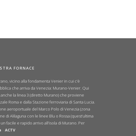
OSTRA FORNACE
ano, vicino alla fondamenta Venier in cui c’è
ubblica che arriva da Venezia: Murano-Venier. Qui
e anche la linea 3 (diretto Murano) che proviene
zale Roma e dalla Stazione ferroviaria di Santa Lucia.
zione aeroportuale del Marco Polo di Venezia (zona
ne di Alilaguna con le linee Blu o Rossa (quest’ultima
n facile e rapido arrivo all’isola di Murano. Per
a
ACTV