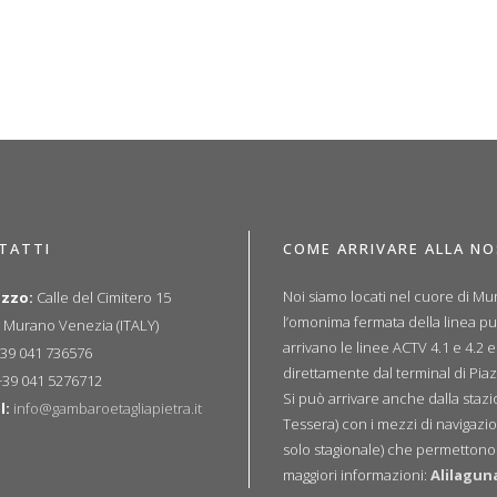
TATTI
COME ARRIVARE ALLA N
Noi siamo locati nel cuore di Mur
izzo:
Calle del Cimitero 15
l’omonima fermata della linea p
 Murano Venezia (ITALY)
arrivano le linee ACTV 4.1 e 4.2 
39 041 736576
direttamente dal terminal di Piaz
39 041 5276712
Si può arrivare anche dalla sta
l:
info@gambaroetagliapietra.it
Tessera) con i mezzi di navigazio
solo stagionale) che permettono u
maggiori informazioni:
Alilagun