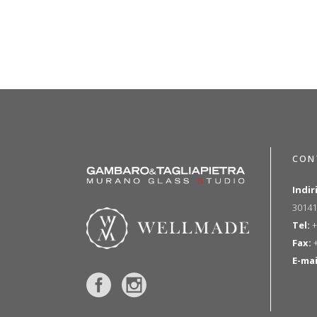
CON
Indir
30141
Tel:
+
Fax:
+
E-mai