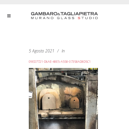
5 Agosto 2021
In
09ED7721-D6AE-48E5-A558-07358AD8D5C1