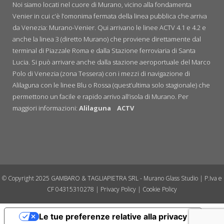
Noi siamo locati nel cuore di Murano, vicino alla fondamenta
Venier in cui c’è l’omonima fermata della linea pubblica che arriva
da Venezia: Murano-Venier. Qui arrivano le linee ACTV 4.1 e 4.2 e
anche la linea 3 (diretto Murano) che proviene direttamente dal
terminal di Piazzale Roma e dalla Stazione ferroviaria di Santa
Lucia. Si può arrivare anche dalla stazione aeroportuale del Marco
Polo di Venezia (zona Tessera) con i mezzi di navigazione di
Alilaguna con le linee Blu o Rossa (quest’ultima solo stagionale) che
permettono un facile e rapido arrivo all’isola di Murano. Per
maggiori informazioni:
Alilaguna
ACTV
© Copyright 2025 GAMBARO & TAGLIAPIETRA SRL - Murano Glass Studio | P.Iva e
CF 04315310278 |
Privacy Policy
|
Cookie Policy
Le tue preferenze relative alla privacy