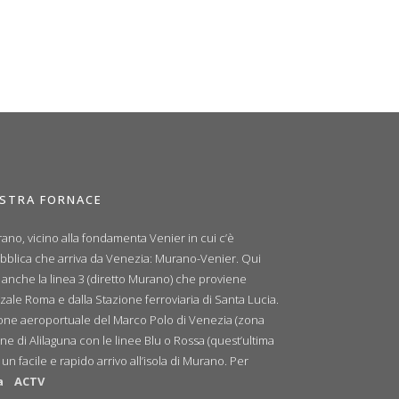
OSTRA FORNACE
ano, vicino alla fondamenta Venier in cui c’è
ubblica che arriva da Venezia: Murano-Venier. Qui
e anche la linea 3 (diretto Murano) che proviene
zale Roma e dalla Stazione ferroviaria di Santa Lucia.
zione aeroportuale del Marco Polo di Venezia (zona
ne di Alilaguna con le linee Blu o Rossa (quest’ultima
n facile e rapido arrivo all’isola di Murano. Per
a
ACTV