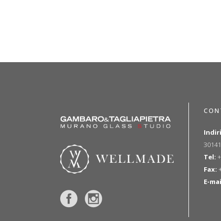
CON
Indir
30141
Tel:
+
Fax:
+
E-mai