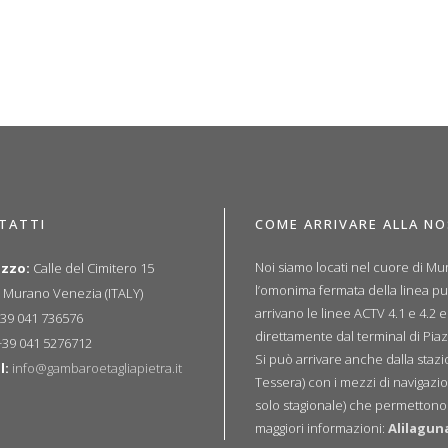
TATTI
COME ARRIVARE ALLA N
Noi siamo locati nel cuore di Mur
izzo:
Calle del Cimitero 15
l’omonima fermata della linea p
 Murano Venezia (ITALY)
arrivano le linee ACTV 4.1 e 4.2 
39 041 736576
direttamente dal terminal di Piaz
39 041 5276712
Si può arrivare anche dalla sta
l:
info@gambaroetagliapietra.it
Tessera) con i mezzi di navigazio
solo stagionale) che permettono u
maggiori informazioni:
Alilagun