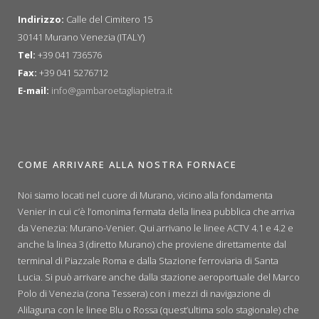
Indirizzo:
Calle del Cimitero 15
30141 Murano Venezia (ITALY)
Tel:
+39 041 736576
Fax:
+39 041 5276712
E-mail:
info@gambaroetagliapietra.it
COME ARRIVARE ALLA NOSTRA FORNACE
Noi siamo locati nel cuore di Murano, vicino alla fondamenta
Venier in cui c’è l’omonima fermata della linea pubblica che arriva
da Venezia: Murano-Venier. Qui arrivano le linee ACTV 4.1 e 4.2 e
anche la linea 3 (diretto Murano) che proviene direttamente dal
terminal di Piazzale Roma e dalla Stazione ferroviaria di Santa
Lucia. Si può arrivare anche dalla stazione aeroportuale del Marco
Polo di Venezia (zona Tessera) con i mezzi di navigazione di
Alilaguna con le linee Blu o Rossa (quest’ultima solo stagionale) che