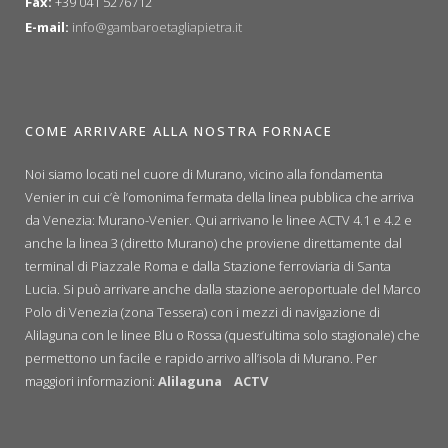
Fax:
+39 041 5276712
E-mail:
info@gambaroetagliapietra.it
COME ARRIVARE ALLA NOSTRA FORNACE
Noi siamo locati nel cuore di Murano, vicino alla fondamenta
Venier in cui c’è l’omonima fermata della linea pubblica che arriva
da Venezia: Murano-Venier. Qui arrivano le linee ACTV 4.1 e 4.2 e
anche la linea 3 (diretto Murano) che proviene direttamente dal
terminal di Piazzale Roma e dalla Stazione ferroviaria di Santa
Lucia. Si può arrivare anche dalla stazione aeroportuale del Marco
Polo di Venezia (zona Tessera) con i mezzi di navigazione di
Alilaguna con le linee Blu o Rossa (quest’ultima solo stagionale) che
permettono un facile e rapido arrivo all’isola di Murano. Per
maggiori informazioni:
Alilaguna
ACTV