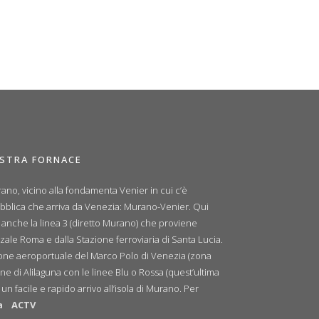
OSTRA FORNACE
ano, vicino alla fondamenta Venier in cui c’è
ubblica che arriva da Venezia: Murano-Venier. Qui
e anche la linea 3 (diretto Murano) che proviene
zale Roma e dalla Stazione ferroviaria di Santa Lucia.
zione aeroportuale del Marco Polo di Venezia (zona
ne di Alilaguna con le linee Blu o Rossa (quest’ultima
n facile e rapido arrivo all’isola di Murano. Per
a
ACTV