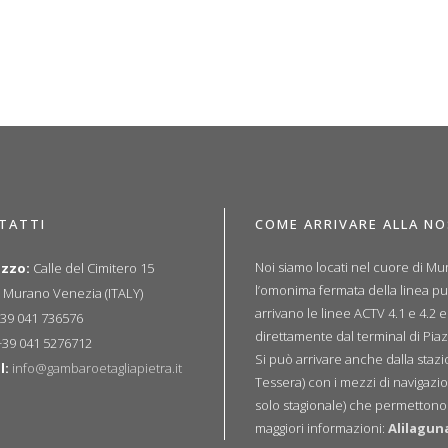
TATTI
COME ARRIVARE ALLA N
Noi siamo locati nel cuore di Mur
izzo:
Calle del Cimitero 15
l’omonima fermata della linea p
 Murano Venezia (ITALY)
arrivano le linee ACTV 4.1 e 4.2 
39 041 736576
direttamente dal terminal di Piaz
39 041 5276712
Si può arrivare anche dalla sta
l:
info@gambaroetagliapietra.it
Tessera) con i mezzi di navigazio
solo stagionale) che permettono u
maggiori informazioni:
Alilagun