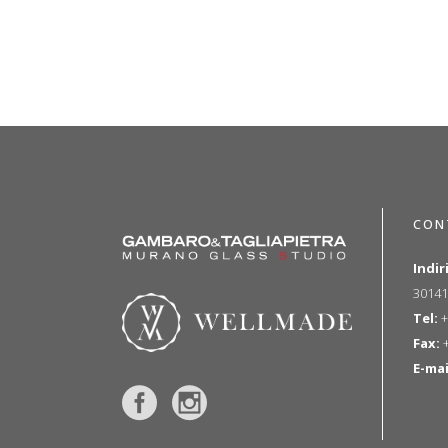
CON
Indir
30141
Tel:
+
Fax:
+
E-mai