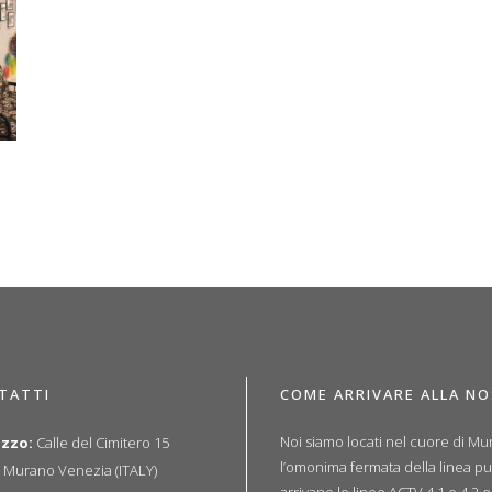
TATTI
COME ARRIVARE ALLA N
Noi siamo locati nel cuore di Mur
izzo:
Calle del Cimitero 15
l’omonima fermata della linea p
 Murano Venezia (ITALY)