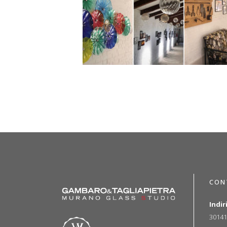
CON
Indir
30141