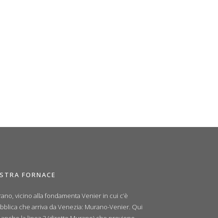
OSTRA FORNACE
ano, vicino alla fondamenta Venier in cui c’è
ubblica che arriva da Venezia: Murano-Venier. Qui