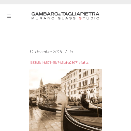
11 Dicembre 2019
In
1633b5e1-b571-45e7-b3cd-a23071a4a8cc