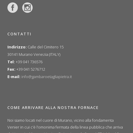
CONTATTI
Indirizzo:
Calle del Cimitero 15
30141 Murano Venezia (ITALY)
Tel:
+39 041 736576
Fax:
+39 041 5276712
E-mail:
info@gambaroetagliapietra.it
COME ARRIVARE ALLA NOSTRA FORNACE
Noi siamo locati nel cuore di Murano, vicino alla fondamenta
Venier in cui c’è l’omonima fermata della linea pubblica che arriva