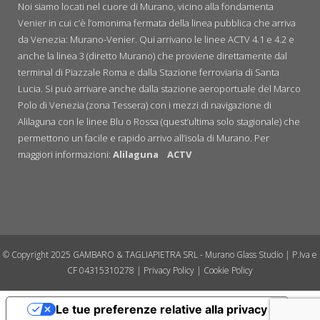
Noi siamo locati nel cuore di Murano, vicino alla fondamenta
Venier in cui c’è l’omonima fermata della linea pubblica che arriva
da Venezia: Murano-Venier. Qui arrivano le linee ACTV 4.1 e 4.2 e
anche la linea 3 (diretto Murano) che proviene direttamente dal
terminal di Piazzale Roma e dalla Stazione ferroviaria di Santa
Lucia. Si può arrivare anche dalla stazione aeroportuale del Marco
Polo di Venezia (zona Tessera) con i mezzi di navigazione di
Alilaguna con le linee Blu o Rossa (quest’ultima solo stagionale) che
permettono un facile e rapido arrivo all’isola di Murano. Per
maggiori informazioni:
Alilaguna
ACTV
© Copyright 2025 GAMBARO & TAGLIAPIETRA SRL - Murano Glass Studio | P.Iva e
CF 04315310278 |
Privacy Policy
|
Cookie Policy
Le tue preferenze relative alla privacy