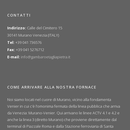
CONTATTI
Indirizzo:
Calle del Cimitero 15
30141 Murano Venezia (ITALY)
Tel:
+39 041 736576
Fax:
+39 041 5276712
E-mail:
info@gambaroetagliapietra.it
COME ARRIVARE ALLA NOSTRA FORNACE
Noi siamo locati nel cuore di Murano, vicino alla fondamenta
Venier in cui c’è l’omonima fermata della linea pubblica che arriva
da Venezia: Murano-Venier. Qui arrivano le linee ACTV 4.1 e 4.2 e
anche la linea 3 (diretto Murano) che proviene direttamente dal
terminal di Piazzale Roma e dalla Stazione ferroviaria di Santa