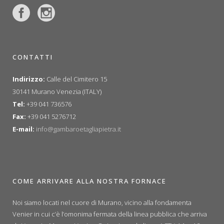
CONTATTI
Indirizzo:
Calle del Cimitero 15
30141 Murano Venezia (ITALY)
Tel:
+39 041 736576
Fax:
+39 041 5276712
E-mail:
info@gambaroetagliapietra.it
COME ARRIVARE ALLA NOSTRA FORNACE
Noi siamo locati nel cuore di Murano, vicino alla fondamenta
Venier in cui c’è l’omonima fermata della linea pubblica che arriva