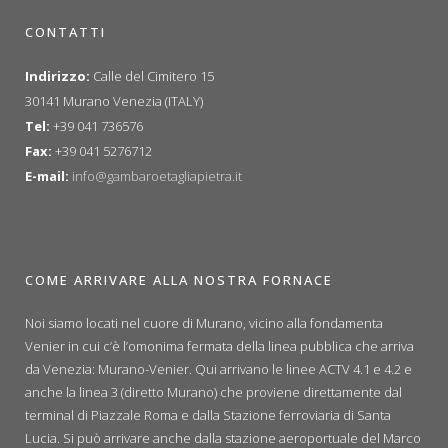
CONTATTI
Indirizzo:
Calle del Cimitero 15
30141 Murano Venezia (ITALY)
Tel:
+39 041 736576
Fax:
+39 041 5276712
E-mail:
info@gambaroetagliapietra.it
COME ARRIVARE ALLA NOSTRA FORNACE
Noi siamo locati nel cuore di Murano, vicino alla fondamenta
Venier in cui c’è l’omonima fermata della linea pubblica che arriva
da Venezia: Murano-Venier. Qui arrivano le linee ACTV 4.1 e 4.2 e
anche la linea 3 (diretto Murano) che proviene direttamente dal
terminal di Piazzale Roma e dalla Stazione ferroviaria di Santa
Lucia. Si può arrivare anche dalla stazione aeroportuale del Marco