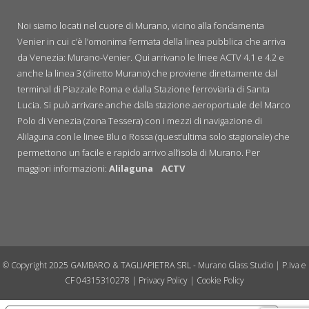
Noi siamo locati nel cuore di Murano, vicino alla fondamenta
Venier in cui c’è l’omonima fermata della linea pubblica che arriva
da Venezia: Murano-Venier. Qui arrivano le linee ACTV 4.1 e 4.2 e
anche la linea 3 (diretto Murano) che proviene direttamente dal
terminal di Piazzale Roma e dalla Stazione ferroviaria di Santa
Lucia. Si può arrivare anche dalla stazione aeroportuale del Marco
Polo di Venezia (zona Tessera) con i mezzi di navigazione di
Alilaguna con le linee Blu o Rossa (quest’ultima solo stagionale) che
permettono un facile e rapido arrivo all’isola di Murano. Per
maggiori informazioni:
Alilaguna
ACTV
© Copyright 2025 GAMBARO & TAGLIAPIETRA SRL - Murano Glass Studio | P.Iva e
CF 04315310278 |
Privacy Policy
|
Cookie Policy