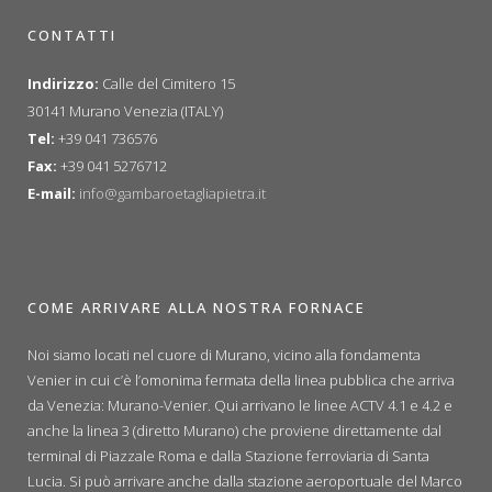
CONTATTI
Indirizzo:
Calle del Cimitero 15
30141 Murano Venezia (ITALY)
Tel:
+39 041 736576
Fax:
+39 041 5276712
E-mail:
info@gambaroetagliapietra.it
COME ARRIVARE ALLA NOSTRA FORNACE
Noi siamo locati nel cuore di Murano, vicino alla fondamenta
Venier in cui c’è l’omonima fermata della linea pubblica che arriva
da Venezia: Murano-Venier. Qui arrivano le linee ACTV 4.1 e 4.2 e
anche la linea 3 (diretto Murano) che proviene direttamente dal
terminal di Piazzale Roma e dalla Stazione ferroviaria di Santa
Lucia. Si può arrivare anche dalla stazione aeroportuale del Marco