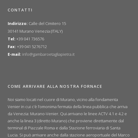
CONTATTI
Indirizzo:
Calle del Cimitero 15
30141 Murano Venezia (ITALY)
Tel:
+39 041 736576
Fax:
+39 041 5276712
E-mail:
info@gambaroetagliapietra.it
COME ARRIVARE ALLA NOSTRA FORNACE
Noi siamo locati nel cuore di Murano, vicino alla fondamenta
Venier in cui c’è l’omonima fermata della linea pubblica che arriva
da Venezia: Murano-Venier. Qui arrivano le linee ACTV 4.1 e 4.2 e
anche la linea 3 (diretto Murano) che proviene direttamente dal
terminal di Piazzale Roma e dalla Stazione ferroviaria di Santa
Lucia. Si può arrivare anche dalla stazione aeroportuale del Marco