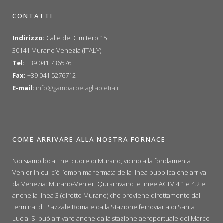
CONTATTI
Indirizzo:
Calle del Cimitero 15
30141 Murano Venezia (ITALY)
Tel:
+39 041 736576
Fax:
+39 041 5276712
E-mail:
info@gambaroetagliapietra.it
COME ARRIVARE ALLA NOSTRA FORNACE
Noi siamo locati nel cuore di Murano, vicino alla fondamenta
Venier in cui c’è l’omonima fermata della linea pubblica che arriva
da Venezia: Murano-Venier. Qui arrivano le linee ACTV 4.1 e 4.2 e
anche la linea 3 (diretto Murano) che proviene direttamente dal
terminal di Piazzale Roma e dalla Stazione ferroviaria di Santa
Lucia. Si può arrivare anche dalla stazione aeroportuale del Marco