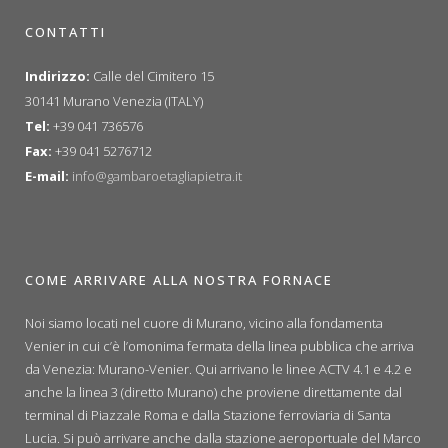
CONTATTI
Indirizzo:
Calle del Cimitero 15
30141 Murano Venezia (ITALY)
Tel:
+39 041 736576
Fax:
+39 041 5276712
E-mail:
info@gambaroetagliapietra.it
COME ARRIVARE ALLA NOSTRA FORNACE
Noi siamo locati nel cuore di Murano, vicino alla fondamenta
Venier in cui c’è l’omonima fermata della linea pubblica che arriva
da Venezia: Murano-Venier. Qui arrivano le linee ACTV 4.1 e 4.2 e
anche la linea 3 (diretto Murano) che proviene direttamente dal
terminal di Piazzale Roma e dalla Stazione ferroviaria di Santa
Lucia. Si può arrivare anche dalla stazione aeroportuale del Marco