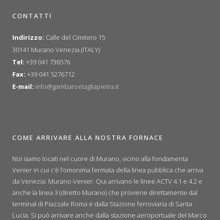
CONTATTI
Indirizzo:
Calle del Cimitero 15
30141 Murano Venezia (ITALY)
Tel:
+39 041 736576
Fax:
+39 041 5276712
E-mail:
info@gambaroetagliapietra.it
COME ARRIVARE ALLA NOSTRA FORNACE
Noi siamo locati nel cuore di Murano, vicino alla fondamenta
Venier in cui c’è l’omonima fermata della linea pubblica che arriva
da Venezia: Murano-Venier. Qui arrivano le linee ACTV 4.1 e 4.2 e
anche la linea 3 (diretto Murano) che proviene direttamente dal
terminal di Piazzale Roma e dalla Stazione ferroviaria di Santa
Lucia. Si può arrivare anche dalla stazione aeroportuale del Marco