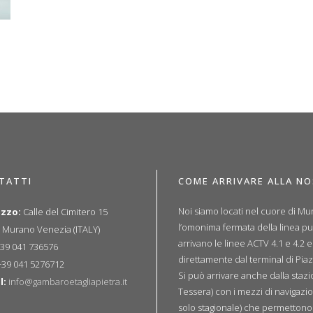
TATTI
COME ARRIVARE ALLA N
Noi siamo locati nel cuore di Mur
izzo:
Calle del Cimitero 15
l’omonima fermata della linea p
 Murano Venezia (ITALY)
arrivano le linee ACTV 4.1 e 4.2 
39 041 736576
direttamente dal terminal di Piaz
39 041 5276712
Si può arrivare anche dalla sta
l:
info@gambaroetagliapietra.it
Tessera) con i mezzi di navigazio
solo stagionale) che permettono u