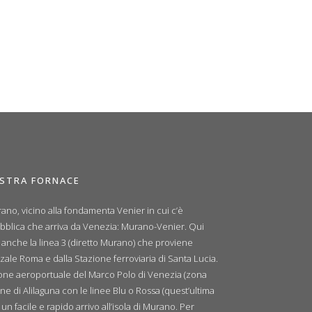
OSTRA FORNACE
ano, vicino alla fondamenta Venier in cui c’è
ubblica che arriva da Venezia: Murano-Venier. Qui
e anche la linea 3 (diretto Murano) che proviene
zale Roma e dalla Stazione ferroviaria di Santa Lucia.
zione aeroportuale del Marco Polo di Venezia (zona
ne di Alilaguna con le linee Blu o Rossa (quest’ultima
n facile e rapido arrivo all’isola di Murano. Per