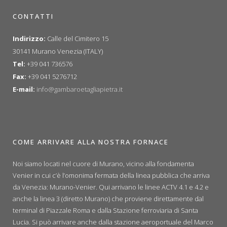
CONTATTI
Indirizzo:
Calle del Cimitero 15
30141 Murano Venezia (ITALY)
Tel:
+39 041 736576
Fax:
+39 041 5276712
E-mail:
info@gambaroetagliapietra.it
COME ARRIVARE ALLA NOSTRA FORNACE
Noi siamo locati nel cuore di Murano, vicino alla fondamenta
Venier in cui c’è l’omonima fermata della linea pubblica che arriva
da Venezia: Murano-Venier. Qui arrivano le linee ACTV 4.1 e 4.2 e
anche la linea 3 (diretto Murano) che proviene direttamente dal
terminal di Piazzale Roma e dalla Stazione ferroviaria di Santa
Lucia. Si può arrivare anche dalla stazione aeroportuale del Marco