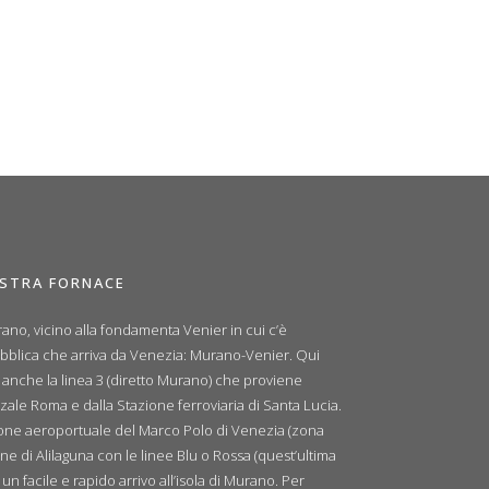
OSTRA FORNACE
ano, vicino alla fondamenta Venier in cui c’è
ubblica che arriva da Venezia: Murano-Venier. Qui
e anche la linea 3 (diretto Murano) che proviene
zale Roma e dalla Stazione ferroviaria di Santa Lucia.
zione aeroportuale del Marco Polo di Venezia (zona
ne di Alilaguna con le linee Blu o Rossa (quest’ultima
n facile e rapido arrivo all’isola di Murano. Per