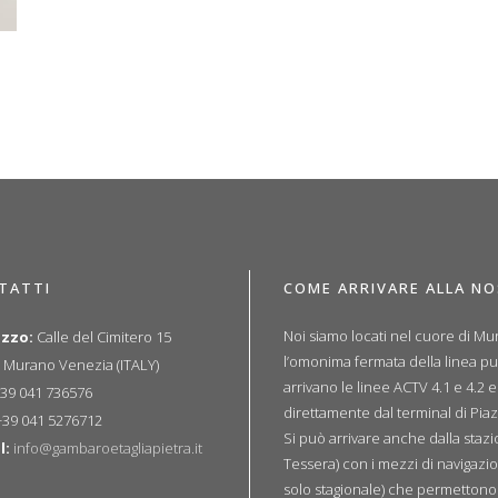
TATTI
COME ARRIVARE ALLA N
Noi siamo locati nel cuore di Mur
izzo:
Calle del Cimitero 15
l’omonima fermata della linea p
 Murano Venezia (ITALY)
arrivano le linee ACTV 4.1 e 4.2 
39 041 736576
direttamente dal terminal di Piaz
39 041 5276712
Si può arrivare anche dalla sta
l:
info@gambaroetagliapietra.it
Tessera) con i mezzi di navigazio
solo stagionale) che permettono u