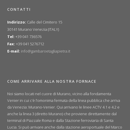
CONTATTI
Indirizzo:
Calle del Cimitero 15
30141 Murano Venezia (ITALY)
Tel:
+39 041 736576
Fax:
+39 041 5276712
E-mail:
info@gambaroetagliapietra.it
COME ARRIVARE ALLA NOSTRA FORNACE
Noi siamo locati nel cuore di Murano, vicino alla fondamenta
Venier in cui c’è l’omonima fermata della linea pubblica che arriva
da Venezia: Murano-Venier. Qui arrivano le linee ACTV 4.1 e 4.2 e
anche la linea 3 (diretto Murano) che proviene direttamente dal
terminal di Piazzale Roma e dalla Stazione ferroviaria di Santa
Lucia. Si può arrivare anche dalla stazione aeroportuale del Marco