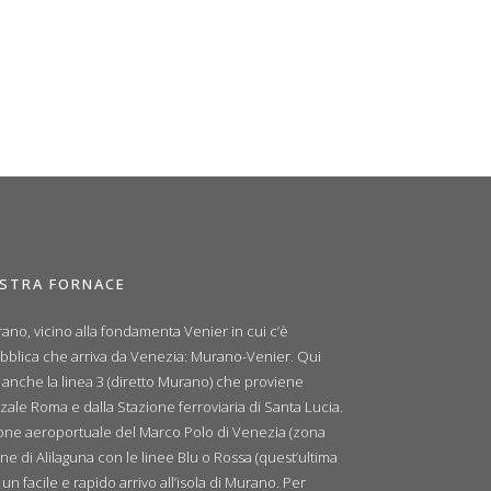
OSTRA FORNACE
ano, vicino alla fondamenta Venier in cui c’è
ubblica che arriva da Venezia: Murano-Venier. Qui
e anche la linea 3 (diretto Murano) che proviene
zale Roma e dalla Stazione ferroviaria di Santa Lucia.
zione aeroportuale del Marco Polo di Venezia (zona
ne di Alilaguna con le linee Blu o Rossa (quest’ultima
n facile e rapido arrivo all’isola di Murano. Per