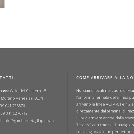
TATTI
COME ARRIVARE ALLA N
Noi siamo locati nel cuore di Mur
izzo:
Calle del Cimitero 15
l’omonima fermata della linea p
 Murano Venezia (ITALY)
arrivano le linee ACTV 4.1 e 4.2 
39 041 736576
direttamente dal terminal di Piaz
39 041 5276712
Si può arrivare anche dalla sta
l:
info@gambaroetagliapietra.it
Tessera) con i mezzi di navigazio
solo stagionale) che permettono u