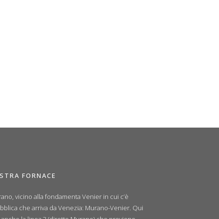
OSTRA FORNACE
ano, vicino alla fondamenta Venier in cui c’è
ubblica che arriva da Venezia: Murano-Venier. Qui