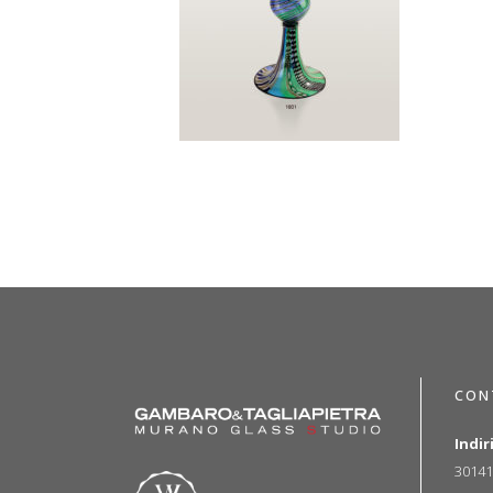
CON
Indir
30141