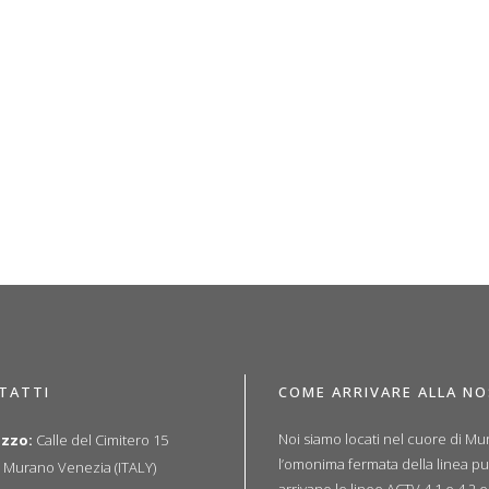
TATTI
COME ARRIVARE ALLA N
Noi siamo locati nel cuore di Mur
izzo:
Calle del Cimitero 15
l’omonima fermata della linea p
 Murano Venezia (ITALY)