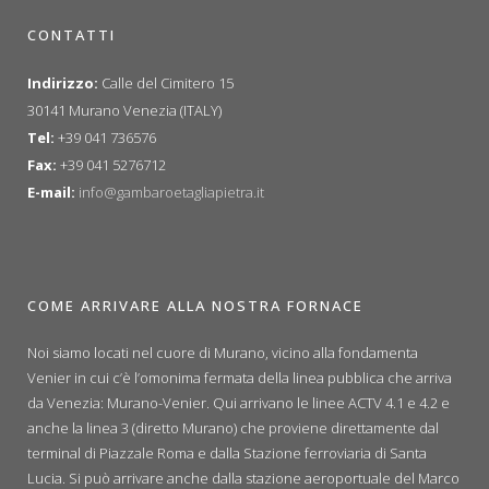
CONTATTI
Indirizzo:
Calle del Cimitero 15
30141 Murano Venezia (ITALY)
Tel:
+39 041 736576
Fax:
+39 041 5276712
E-mail:
info@gambaroetagliapietra.it
COME ARRIVARE ALLA NOSTRA FORNACE
Noi siamo locati nel cuore di Murano, vicino alla fondamenta
Venier in cui c’è l’omonima fermata della linea pubblica che arriva
da Venezia: Murano-Venier. Qui arrivano le linee ACTV 4.1 e 4.2 e
anche la linea 3 (diretto Murano) che proviene direttamente dal
terminal di Piazzale Roma e dalla Stazione ferroviaria di Santa
Lucia. Si può arrivare anche dalla stazione aeroportuale del Marco