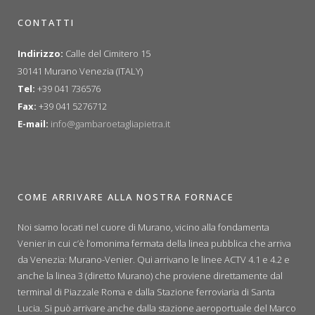
CONTATTI
Indirizzo:
Calle del Cimitero 15
30141 Murano Venezia (ITALY)
Tel:
+39 041 736576
Fax:
+39 041 5276712
E-mail:
info@gambaroetagliapietra.it
COME ARRIVARE ALLA NOSTRA FORNACE
Noi siamo locati nel cuore di Murano, vicino alla fondamenta
Venier in cui c’è l’omonima fermata della linea pubblica che arriva
da Venezia: Murano-Venier. Qui arrivano le linee ACTV 4.1 e 4.2 e
anche la linea 3 (diretto Murano) che proviene direttamente dal
terminal di Piazzale Roma e dalla Stazione ferroviaria di Santa
Lucia. Si può arrivare anche dalla stazione aeroportuale del Marco