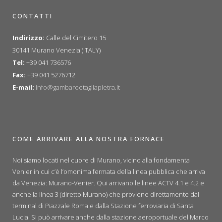
CONTATTI
Indirizzo:
Calle del Cimitero 15
30141 Murano Venezia (ITALY)
Tel:
+39 041 736576
Fax:
+39 041 5276712
E-mail:
info@gambaroetagliapietra.it
COME ARRIVARE ALLA NOSTRA FORNACE
Noi siamo locati nel cuore di Murano, vicino alla fondamenta
Venier in cui c’è l’omonima fermata della linea pubblica che arriva
da Venezia: Murano-Venier. Qui arrivano le linee ACTV 4.1 e 4.2 e
anche la linea 3 (diretto Murano) che proviene direttamente dal
terminal di Piazzale Roma e dalla Stazione ferroviaria di Santa
Lucia. Si può arrivare anche dalla stazione aeroportuale del Marco