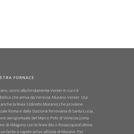
OSTRA FORNACE
ano, vicino alla fondamenta Venier in cui c’è
ubblica che arriva da Venezia: Murano-Venier. Qui
e anche la linea 3 (diretto Murano) che proviene
zale Roma e dalla Stazione ferroviaria di Santa Lucia.
zione aeroportuale del Marco Polo di Venezia (zona
ne di Alilaguna con le linee Blu o Rossa (quest’ultima
n facile e rapido arrivo all’isola di Murano. Per