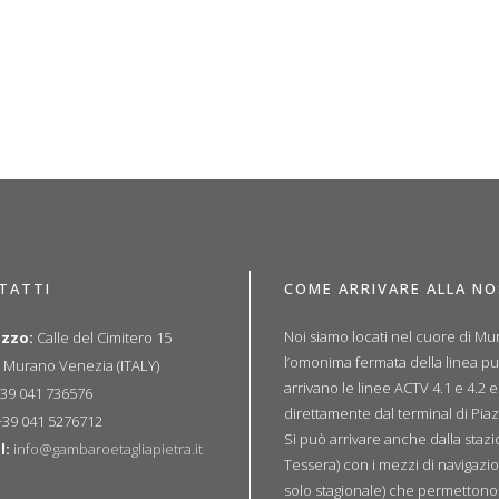
TATTI
COME ARRIVARE ALLA N
Noi siamo locati nel cuore di Mur
izzo:
Calle del Cimitero 15
l’omonima fermata della linea p
 Murano Venezia (ITALY)
arrivano le linee ACTV 4.1 e 4.2 
39 041 736576
direttamente dal terminal di Piaz
39 041 5276712
Si può arrivare anche dalla sta
l:
info@gambaroetagliapietra.it
Tessera) con i mezzi di navigazio
solo stagionale) che permettono u