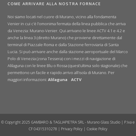
COME ARRIVARE ALLA NOSTRA FORNACE
Noi siamo locati nel cuore di Murano, vicino alla fondamenta
Venier in cui c’è l’omonima fermata della linea pubblica che arriva
da Venezia: Murano-Venier. Qui arrivano le linee ACTV 4.1 e 4.2 e
anche la linea 3 (diretto Murano) che proviene direttamente dal
terminal di Piazzale Roma e dalla Stazione ferroviaria di Santa
Lucia. Si può arrivare anche dalla stazione aeroportuale del Marco
Polo di Venezia (zona Tessera) con i mezzi di navigazione di
Alilaguna con le linee Blu o Rossa (quest’ultima solo stagionale) che
permettono un facile e rapido arrivo all’isola di Murano. Per
maggiori informazioni:
Alilaguna
ACTV
© Copyright 2025 GAMBARO & TAGLIAPIETRA SRL - Murano Glass Studio | P.Iva e
CF 04315310278 |
Privacy Policy
|
Cookie Policy