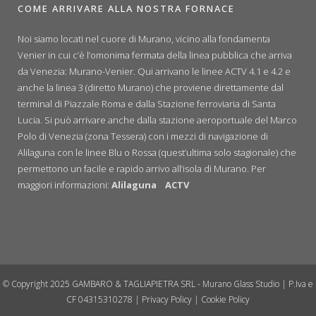
COME ARRIVARE ALLA NOSTRA FORNACE
Noi siamo locati nel cuore di Murano, vicino alla fondamenta
Venier in cui c’è l’omonima fermata della linea pubblica che arriva
da Venezia: Murano-Venier. Qui arrivano le linee ACTV 4.1 e 4.2 e
anche la linea 3 (diretto Murano) che proviene direttamente dal
terminal di Piazzale Roma e dalla Stazione ferroviaria di Santa
Lucia. Si può arrivare anche dalla stazione aeroportuale del Marco
Polo di Venezia (zona Tessera) con i mezzi di navigazione di
Alilaguna con le linee Blu o Rossa (quest’ultima solo stagionale) che
permettono un facile e rapido arrivo all’isola di Murano. Per
maggiori informazioni:
Alilaguna
ACTV
© Copyright 2025 GAMBARO & TAGLIAPIETRA SRL - Murano Glass Studio | P.Iva e
CF 04315310278 |
Privacy Policy
|
Cookie Policy