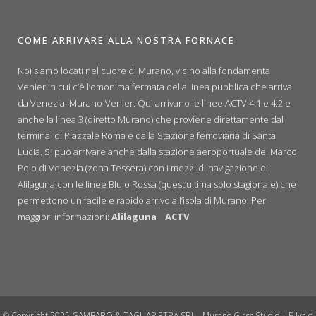
COME ARRIVARE ALLA NOSTRA FORNACE
Noi siamo locati nel cuore di Murano, vicino alla fondamenta
Venier in cui c’è l’omonima fermata della linea pubblica che arriva
da Venezia: Murano-Venier. Qui arrivano le linee ACTV 4.1 e 4.2 e
anche la linea 3 (diretto Murano) che proviene direttamente dal
terminal di Piazzale Roma e dalla Stazione ferroviaria di Santa
Lucia. Si può arrivare anche dalla stazione aeroportuale del Marco
Polo di Venezia (zona Tessera) con i mezzi di navigazione di
Alilaguna con le linee Blu o Rossa (quest’ultima solo stagionale) che
permettono un facile e rapido arrivo all’isola di Murano. Per
maggiori informazioni:
Alilaguna
ACTV
© Copyright 2025 GAMBARO & TAGLIAPIETRA SRL - Murano Glass Studio | P.Iva e