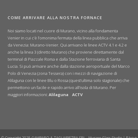
COME ARRIVARE ALLA NOSTRA FORNACE
Noi siamo locati nel cuore di Murano, vicino alla fondamenta
Venier in cui c’è l’omonima fermata della linea pubblica che arriva
da Venezia: Murano-Venier. Qui arrivano le linee ACTV 4.1 e 4.2 e
anche la linea 3 (diretto Murano) che proviene direttamente dal
terminal di Piazzale Roma e dalla Stazione ferroviaria di Santa
Lucia. Si può arrivare anche dalla stazione aeroportuale del Marco
Polo di Venezia (zona Tessera) con i mezzi di navigazione di
Alilaguna con le linee Blu o Rossa (quest’ultima solo stagionale) che
permettono un facile e rapido arrivo all’isola di Murano. Per
maggiori informazioni:
Alilaguna
ACTV
© Copyright 2025 GAMBARO & TAGLIAPIETRA SRL - Murano Glass Studio | P.Iva e