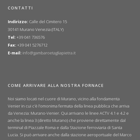
CONTATTI
Indirizzo:
Calle del Cimitero 15
30141 Murano Venezia (ITALY)
Tel:
+39 041 736576
Fax:
+39 041 5276712
E-mail:
info@gambaroetagliapietra.it
COME ARRIVARE ALLA NOSTRA FORNACE
Noi siamo locati nel cuore di Murano, vicino alla fondamenta
Venier in cui c’è l’omonima fermata della linea pubblica che arriva
da Venezia: Murano-Venier. Qui arrivano le linee ACTV 4.1 e 4.2 e
anche la linea 3 (diretto Murano) che proviene direttamente dal
terminal di Piazzale Roma e dalla Stazione ferroviaria di Santa
Lucia. Si può arrivare anche dalla stazione aeroportuale del Marco