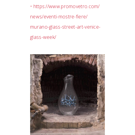
• https://www.promovetro.com/
news/eventi-mostre-fiere/
murano-glass-street-art-
venice-
glass-week/