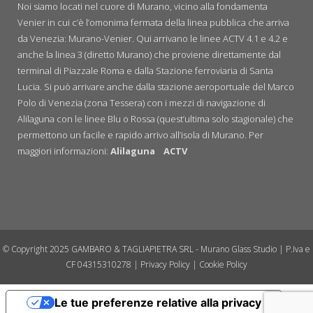
Noi siamo locati nel cuore di Murano, vicino alla fondamenta
Venier in cui c’è l’omonima fermata della linea pubblica che arriva
da Venezia: Murano-Venier. Qui arrivano le linee ACTV 4.1 e 4.2 e
anche la linea 3 (diretto Murano) che proviene direttamente dal
terminal di Piazzale Roma e dalla Stazione ferroviaria di Santa
Lucia. Si può arrivare anche dalla stazione aeroportuale del Marco
Polo di Venezia (zona Tessera) con i mezzi di navigazione di
Alilaguna con le linee Blu o Rossa (quest’ultima solo stagionale) che
permettono un facile e rapido arrivo all’isola di Murano. Per
maggiori informazioni:
Alilaguna
ACTV
© Copyright 2025 GAMBARO & TAGLIAPIETRA SRL - Murano Glass Studio | P.Iva e
CF 04315310278 |
Privacy Policy
|
Cookie Policy
Le tue preferenze relative alla privacy