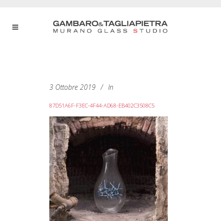
3 Ottobre 2019
In
87D51A6F-F3EC-4F44-AD68-EB402C3508C5