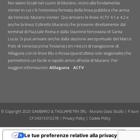
Noi siamo locati nel cuore di Murano, vicino alla fondamenta
Venier in cui c’è l’omonima fermata della linea pubblica che arriva
da Venezia: Murano-Venier. Qui arrivano le linee ACTV 4.1 e 4.2 e
anche la linea 3 (diretto Murano) che proviene direttamente dal
terminal di Piazzale Roma e dalla Stazione ferroviaria di Santa
Lucia. Si può arrivare anche dalla stazione aeroportuale del Marco
Polo di Venezia (zona Tessera) con i mezzi di navigazione di
Alilaguna con le linee Blu o Rossa (quest’ultima solo stagionale) che
permettono un facile e rapido arrivo all’isola di Murano. Per
maggiori informazioni:
Alilaguna
ACTV
© Copyright 2025 GAMBARO & TAGLIAPIETRA SRL - Murano Glass Studio | P.Iva e
CF 04315310278 |
Privacy Policy
|
Cookie Policy
Le tue preferenze relative alla privacy