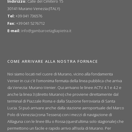
Indirizzo:
Calle del Cimitero 15
30141 Murano Venezia (ITALY)
Tel:
+39 041 736576
Fax:
+39 041 5276712
E-mail:
info@gambaroetagliapietra.it
COME ARRIVARE ALLA NOSTRA FORNACE
Noi siamo locati nel cuore di Murano, vicino alla fondamenta
Venier in cui c’è l’omonima fermata della linea pubblica che arriva
da Venezia: Murano-Venier. Qui arrivano le linee ACTV 4.1 e 4.2 e
anche la linea 3 (diretto Murano) che proviene direttamente dal
terminal di Piazzale Roma e dalla Stazione ferroviaria di Santa
Lucia. Si può arrivare anche dalla stazione aeroportuale del Marco
Polo di Venezia (zona Tessera) con i mezzi di navigazione di
Alilaguna con le linee Blu o Rossa (quest’ultima solo stagionale) che
permettono un facile e rapido arrivo all’isola di Murano. Per