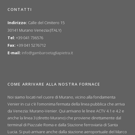
CONTATTI
Indirizzo:
Calle del Cimitero 15
30141 Murano Venezia (ITALY)
Tel:
+39 041 736576
Fax:
+39 041 5276712
E-mail:
info@gambaroetagliapietra.it
COME ARRIVARE ALLA NOSTRA FORNACE
Noi siamo locati nel cuore di Murano, vicino alla fondamenta
Venier in cui c’è l’omonima fermata della linea pubblica che arriva
da Venezia: Murano-Venier. Qui arrivano le linee ACTV 4.1 e 4.2 e
anche la linea 3 (diretto Murano) che proviene direttamente dal
terminal di Piazzale Roma e dalla Stazione ferroviaria di Santa
Lucia. Si può arrivare anche dalla stazione aeroportuale del Marco