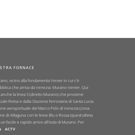
OSTRA FORNACE
ano, vicino alla fondamenta Venier in cui c’è
ubblica che arriva da Venezia: Murano-Venier. Qui
e anche la linea 3 (diretto Murano) che proviene
zale Roma e dalla Stazione ferroviaria di Santa Lucia.
zione aeroportuale del Marco Polo di Venezia (zona
ne di Alilaguna con le linee Blu o Rossa (quest’ultima
n facile e rapido arrivo all’isola di Murano. Per
a
ACTV