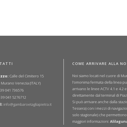
TATTI
COME ARRIVARE ALLA N
Noi siamo locati nel cuore di Mur
izzo:
Calle del Cimitero 15
l’omonima fermata della linea p
 Murano Venezia (ITALY)
arrivano le linee ACTV 4.1 e 4.2 
39 041 736576
direttamente dal terminal di Piaz
39 041 5276712
Si può arrivare anche dalla sta
l:
info@gambaroetagliapietra.it
Tessera) con i mezzi di navigazio
solo stagionale) che permettono u
maggiori informazioni:
Alilagun