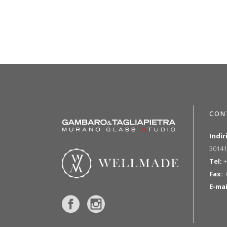
CON
Indir
30141
Tel:
+
Fax:
+
E-mai