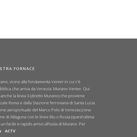
OSTRA FORNACE
ano, vicino alla fondamenta Venier in cui c’è
ubblica che arriva da Venezia: Murano-Venier. Qui
e anche la linea 3 (diretto Murano) che proviene
zale Roma e dalla Stazione ferroviaria di Santa Lucia.
zione aeroportuale del Marco Polo di Venezia (zona
ne di Alilaguna con le linee Blu o Rossa (quest’ultima
n facile e rapido arrivo all’isola di Murano. Per
a
ACTV