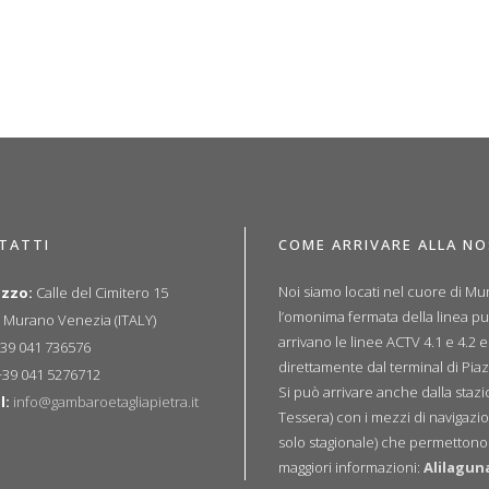
TATTI
COME ARRIVARE ALLA N
Noi siamo locati nel cuore di Mur
izzo:
Calle del Cimitero 15
l’omonima fermata della linea p
 Murano Venezia (ITALY)
arrivano le linee ACTV 4.1 e 4.2 
39 041 736576
direttamente dal terminal di Piaz
39 041 5276712
Si può arrivare anche dalla sta
l:
info@gambaroetagliapietra.it
Tessera) con i mezzi di navigazio
solo stagionale) che permettono u
maggiori informazioni:
Alilagun