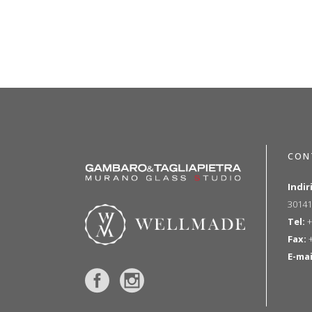
CON
Indir
30141
Tel:
+
Fax:
+
E-mai