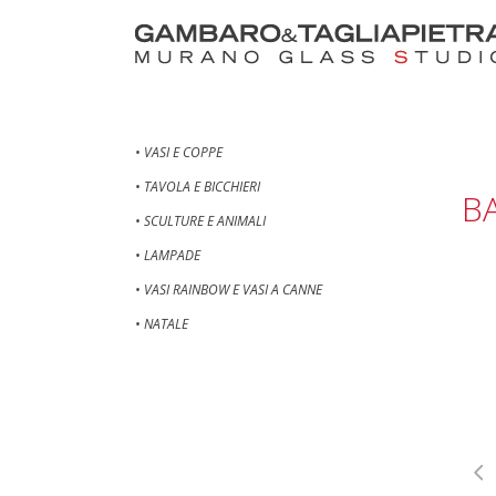
• VASI E COPPE
• TAVOLA E BICCHIERI
B
• SCULTURE E ANIMALI
• LAMPADE
• VASI RAINBOW E VASI A CANNE
• NATALE