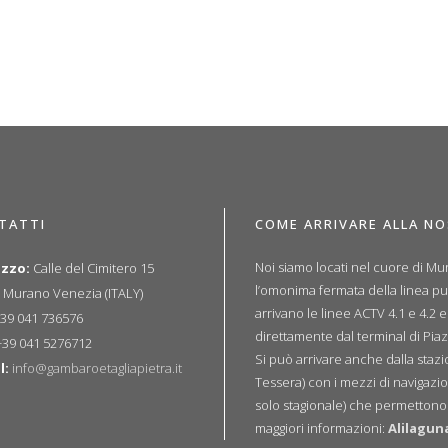
TATTI
COME ARRIVARE ALLA N
Noi siamo locati nel cuore di Mur
izzo:
Calle del Cimitero 15
l’omonima fermata della linea p
 Murano Venezia (ITALY)
arrivano le linee ACTV 4.1 e 4.2 
39 041 736576
direttamente dal terminal di Piaz
39 041 5276712
Si può arrivare anche dalla sta
l:
info@gambaroetagliapietra.it
Tessera) con i mezzi di navigazio
solo stagionale) che permettono u
maggiori informazioni:
Alilagun