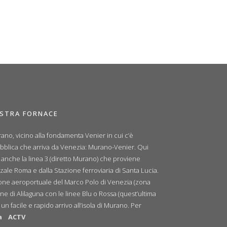
OSTRA FORNACE
ano, vicino alla fondamenta Venier in cui c’è
ubblica che arriva da Venezia: Murano-Venier. Qui
e anche la linea 3 (diretto Murano) che proviene
zale Roma e dalla Stazione ferroviaria di Santa Lucia.
zione aeroportuale del Marco Polo di Venezia (zona
ne di Alilaguna con le linee Blu o Rossa (quest’ultima
n facile e rapido arrivo all’isola di Murano. Per
a
ACTV