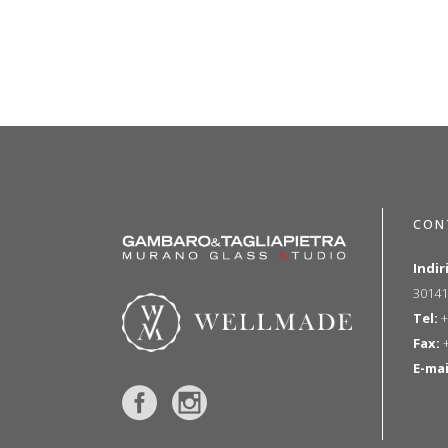
CON
Indir
30141
Tel:
+
Fax:
+
E-mai