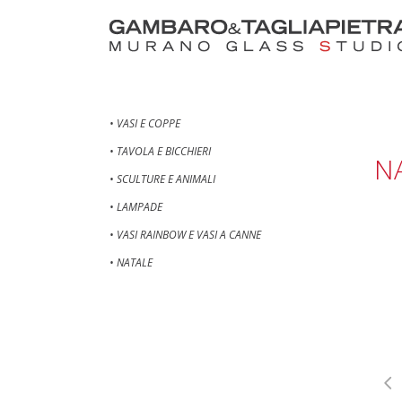
• VASI E COPPE
• TAVOLA E BICCHIERI
N
• SCULTURE E ANIMALI
• LAMPADE
• VASI RAINBOW E VASI A CANNE
• NATALE