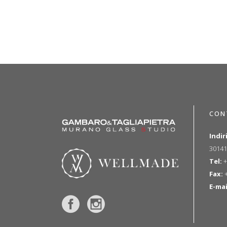
CON
Indir
30141
Tel:
+
Fax:
+
E-mai