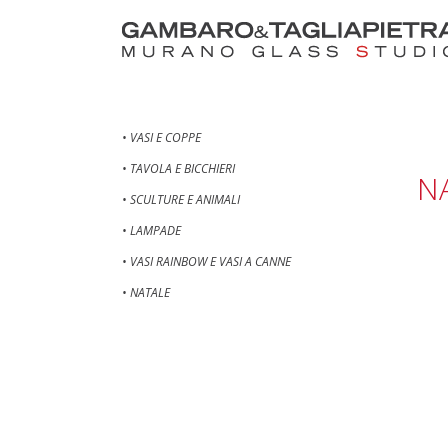
• VASI E COPPE
• TAVOLA E BICCHIERI
N
• SCULTURE E ANIMALI
• LAMPADE
• VASI RAINBOW E VASI A CANNE
• NATALE