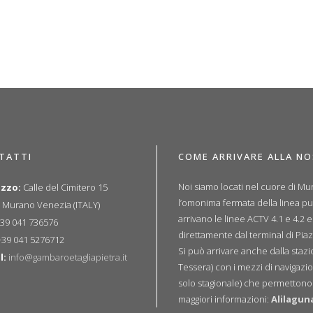
TATTI
COME ARRIVARE ALLA N
Noi siamo locati nel cuore di Mur
izzo:
Calle del Cimitero 15
l’omonima fermata della linea p
 Murano Venezia (ITALY)
arrivano le linee ACTV 4.1 e 4.2 
39 041 736576
direttamente dal terminal di Piaz
39 041 5276712
Si può arrivare anche dalla sta
l:
info@gambaroetagliapietra.it
Tessera) con i mezzi di navigazio
solo stagionale) che permettono u
maggiori informazioni:
Alilagun