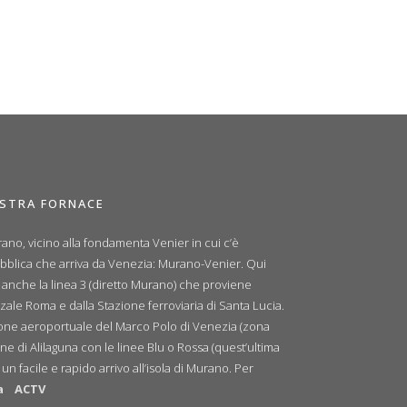
OSTRA FORNACE
ano, vicino alla fondamenta Venier in cui c’è
ubblica che arriva da Venezia: Murano-Venier. Qui
e anche la linea 3 (diretto Murano) che proviene
zale Roma e dalla Stazione ferroviaria di Santa Lucia.
zione aeroportuale del Marco Polo di Venezia (zona
ne di Alilaguna con le linee Blu o Rossa (quest’ultima
n facile e rapido arrivo all’isola di Murano. Per
a
ACTV